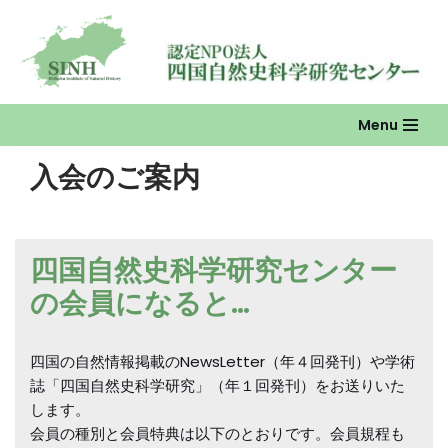
コ
ン
テ
ン
Menu
ツ
入会のご案内
へ
ス
キ
ッ
四国自然史科学研究センター
プ
の会員になると…
四国の自然情報掲載のNewsLetter（年４回発刊）や学術
誌「四国自然史科学研究」（年１回発刊）をお送りいた
します。
会員の種別と会員特典は以下のとおりです。会員規程も