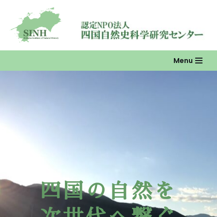
コ
ン
テ
ン
Menu
ツ
へ
ス
キ
ッ
プ
四国の自然を