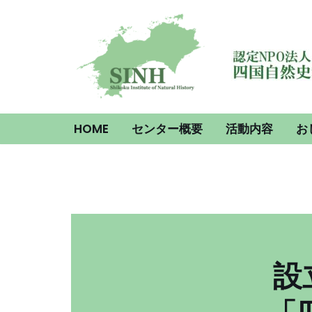
コ
ン
テ
ン
ツ
HOME
センター概要
活動内容
お
へ
ス
キ
ッ
プ
設