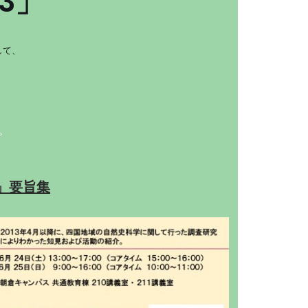
3」
して、
。
」要旨集