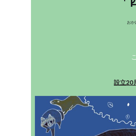
「
おか
設立2